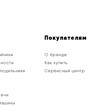
Покупателям
айники
О бренде
хности
Как купить
лодильники
Сервисный центр
печи
машины