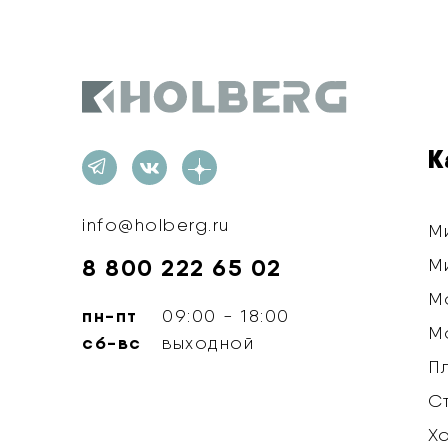
Holberg
К
info@holberg.ru
М
8 800 222 65 02
М
М
пн-пт
09:00 - 18:00
М
сб-вс
выходной
П
С
Х