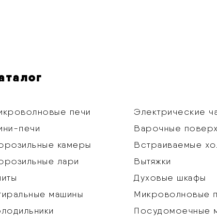
аталог
икроволновые печи
Электрические ч
ини-печи
Варочные повер
орозильные камеры
Встраиваемые хо
орозильные лари
Вытяжки
литы
Духовые шкафы
тиральные машины
Микроволновые 
олодильники
Посудомоечные 