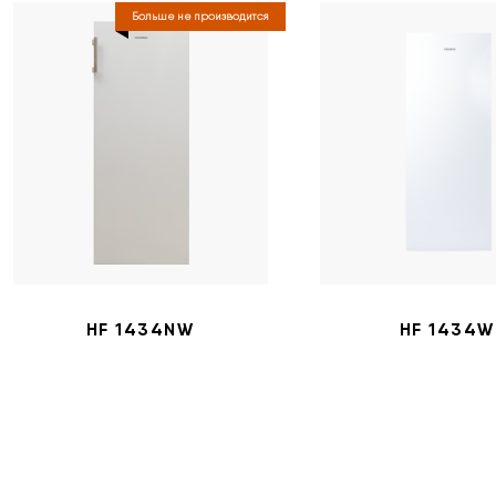
Больше не производится
HF 1434NW
HF 1434W