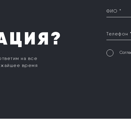
ФИО *
АЦИЯ?
Телефон 
Согла
ответим на все
ижайшее время