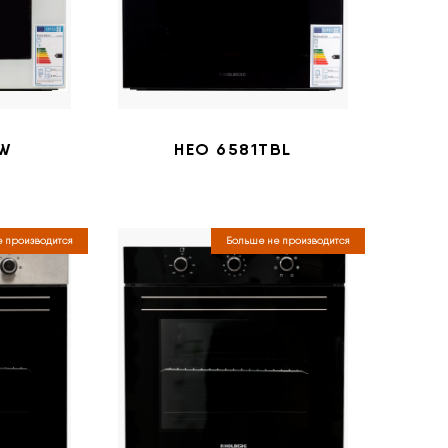
TW
HEO 6581TBL
 производится
Больше не производится