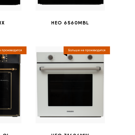
IX
НЕО 6560MBL
 производится
Больше не производится