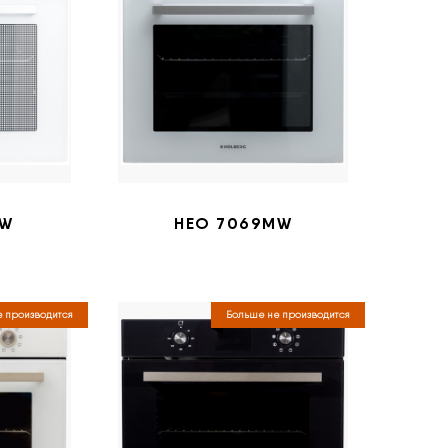
TW
HEO 7069MW
 производится
Больше не производится