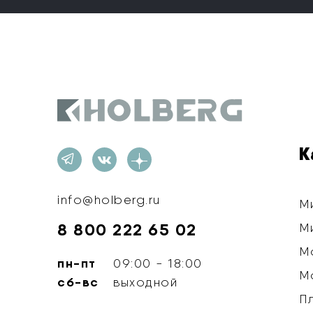
Holberg
К
info@holberg.ru
М
8 800 222 65 02
М
М
пн-пт
09:00 - 18:00
М
сб-вс
выходной
П