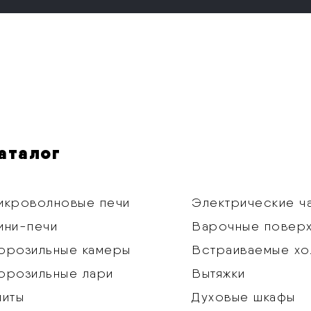
аталог
икроволновые печи
Электрические ч
ини-печи
Варочные повер
орозильные камеры
Встраиваемые хо
орозильные лари
Вытяжки
литы
Духовые шкафы