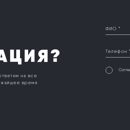
ФИО *
АЦИЯ?
Телефон 
Согла
ответим на все
ижайшее время