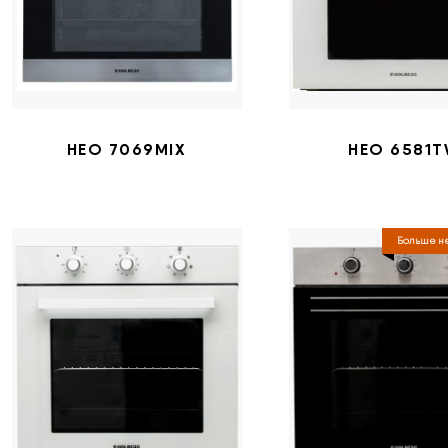
HEO 7069MIX
HEO 6581
Больше не