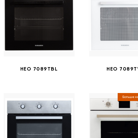
HEO 7089TBL
HEO 7089
Больше не