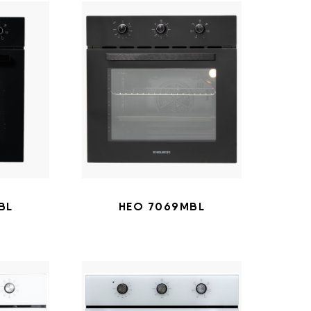
BL
HEO 7069MBL