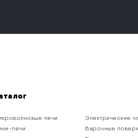
аталог
икроволновые печи
Электрические ч
ини-печи
Варочные повер