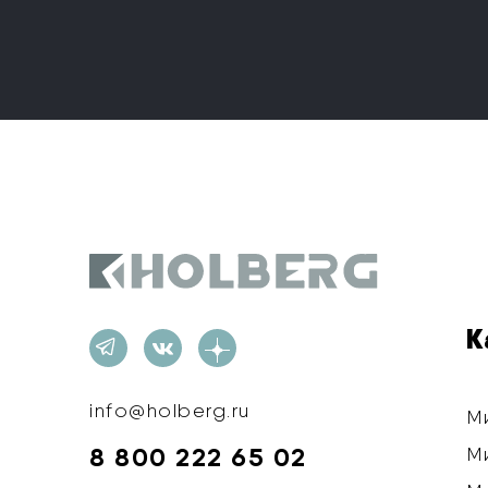
Holberg
К
info@holberg.ru
М
8 800 222 65 02
М