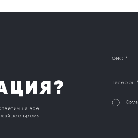
ФИО *
АЦИЯ?
Телефон 
Согла
ответим на все
ижайшее время