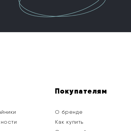
Покупателям
айники
О бренде
хности
Как купить