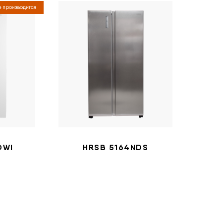
 производится
DWI
HRSB 5164NDS