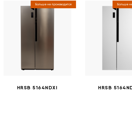
Больше не производится
Больше не
HRSB 5164NDXI
HRSB 5164N