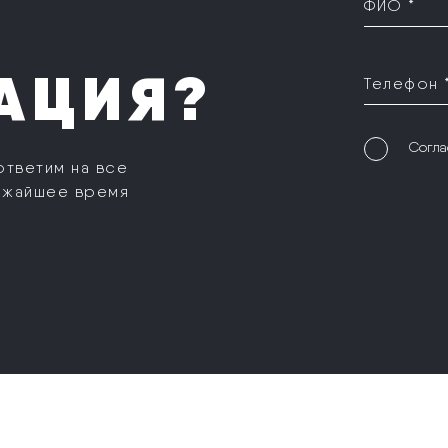
ФИО *
АЦИЯ?
Телефон 
Согла
ответим на все
ижайшее время