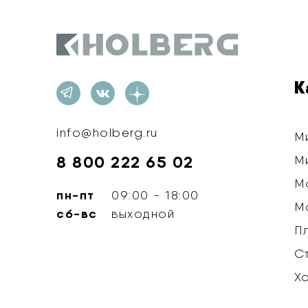
Holberg
К
info@holberg.ru
М
8 800 222 65 02
М
М
пн-пт
09:00 - 18:00
М
сб-вс
выходной
П
С
Х