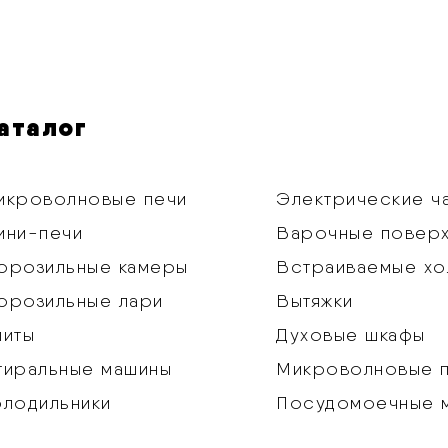
аталог
икроволновые печи
Электрические ч
ини-печи
Варочные повер
орозильные камеры
Встраиваемые хо
орозильные лари
Вытяжки
литы
Духовые шкафы
тиральные машины
Микроволновые 
олодильники
Посудомоечные 