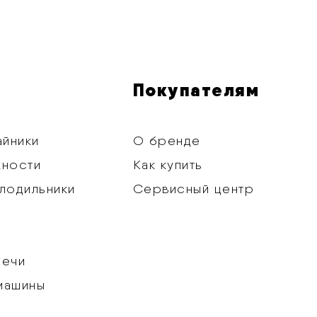
Покупателям
айники
О бренде
хности
Как купить
лодильники
Сервисный центр
печи
машины