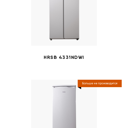
HRSB 4331NDWI
Больше не производится