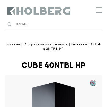
Holberg
Главная
|
Встраиваемая техника
|
Вытяжки
| CUBE
40NTBL HP
CUBE 40NTBL HP
🔍