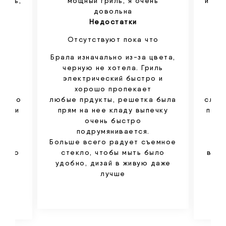
мыть,
мощный гриль, я очень
и ве
довольна
Недостатки
Отсутствуют пока что
 ,
Брала изначально из-за цвета,
Л
,
черную не хотела. Гриль
 Сам
электрический быстро и
смо
хорошо пропекает
ыстро
любые прдукты, решетка была
слож
мер и
прям на нее кладу выпечку
приг
олне
очень быстро
тик
ая
подрумянивается.
п
 нее
Больше всего радует съемное
роз
ество
стекло, чтобы мыть было
вниз
удобно, дизай в живую даже
-то
лучше
це