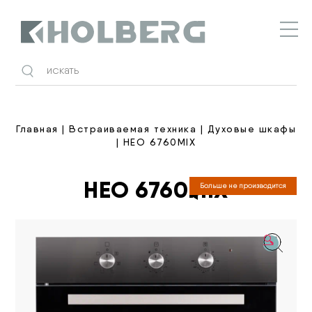
Holberg
Главная
|
Встраиваемая техника
|
Духовые шкафы
| HEO 6760MIX
HEO 6760MIX
Больше не производится
🔍