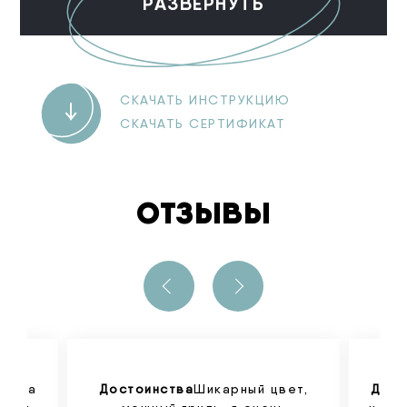
РАЗВЕРНУТЬ
СКАЧАТЬ ИНСТРУКЦИЮ
СКАЧАТЬ СЕРТИФИКАТ
ОТЗЫВЫ
тавка
Достоинства
Шикарный цвет,
Дост