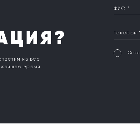
ФИО *
АЦИЯ?
Телефон 
Согла
ответим на все
ижайшее время