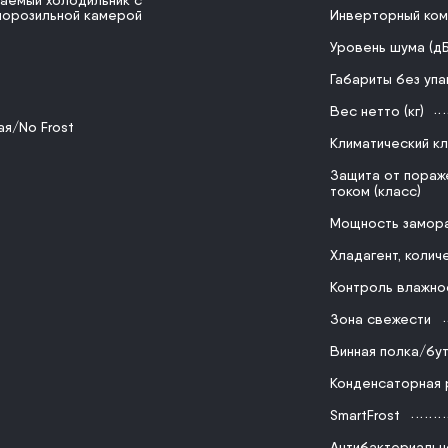
аемый холодильник с
морозильной камерой
Инверторный ко
Уровень шума (дБ
Габариты без упа
Вес нетто (кг)
ая/No Frost
Климатический к
Защита от пораж
током (класс)
Мощность замор
Хладагент, колич
Контроль влажно
Зона свежести
Винная полка/бу
Конденсаторная 
SmartFrost
Антибактериальн