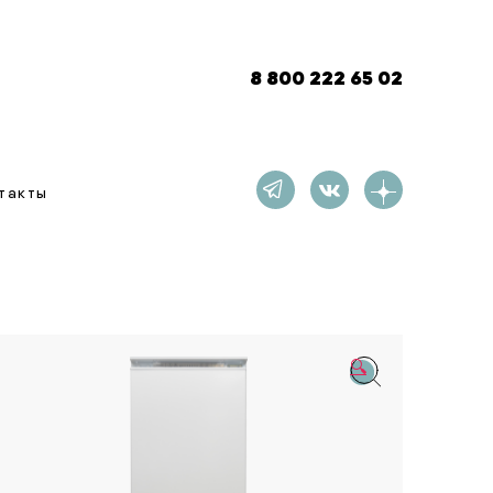
8 800 222 65 02
такты
🔍