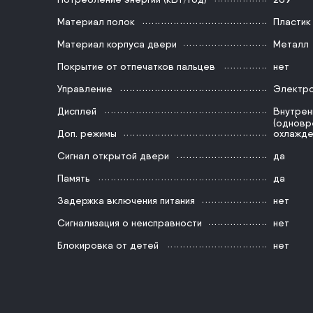
Материал полок
Пластик
Материал корпуса двери
Металл
Покрытие от отпечатков пальцев
нет
Управление
Электр
Дисплей
Внутрен
Быстрая
(одновр
Доп. режимы
охлажде
Сигнал открытой двери
да
Память
да
Задержка включения питания
нет
Сигнализация о неисправности
нет
Блокировка от детей
нет