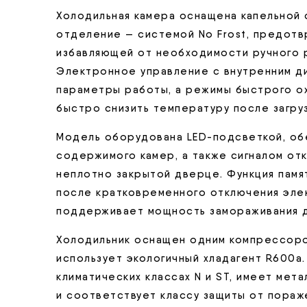
Холодильная камера оснащена капельной 
отделение — системой No Frost, предот
избавляющей от необходимости ручного 
Электронное управление с внутренним ди
параметры работы, а режимы быстрого о
быстро снизить температуру после загру
Модель оборудована LED-подсветкой, о
содержимого камер, а также сигналом о
неплотно закрытой дверце. Функция памя
после кратковременного отключения эле
поддерживает мощность замораживания до
Холодильник оснащен одним компрессором
использует экологичный хладагент R600a.
климатических классах N и ST, имеет мет
и соответствует классу защиты от пораж