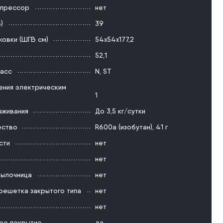
мпрессор
нет
)
39
ковки (ШГВ см)
54х54х177,2
52,1
ласс
N
,
ST
ения электрическим
1
аживания
До 3,5 кг/сутки
ество
R600a (изобутан), 41 г
сти
нет
нет
тылочница
нет
решетка закрытого типа
нет
нет
ое покрытие
да