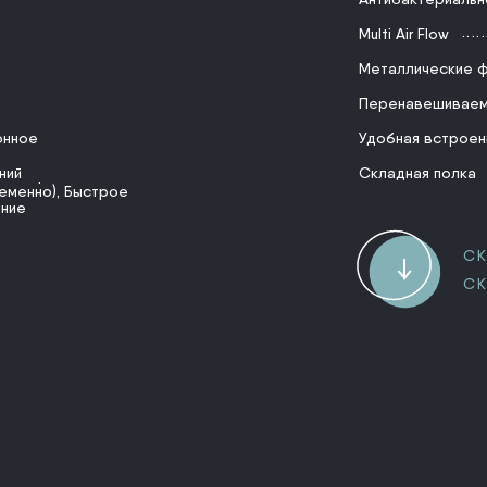
Multi Air Flow
Металлические ф
Перенавешиваем
онное
Удобная встроен
ний
Складная полка
 заморозка
еменно)
,
Быстрое
ние
СК
СК