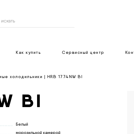
Как купить
Сервисный центр
Кон
мые холодильники
| HRB 1774NW BI
W BI
Белый
Встраиваемый холодильник с нижней
морозильной камерой