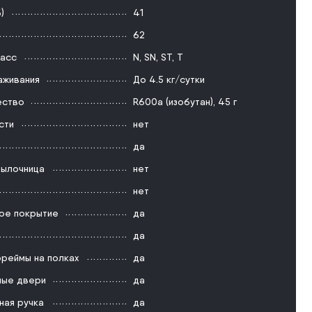
)
41
62
ласс
N
,
SN
,
ST
,
T
аживания
До 4.5 кг/cутки
ество
R600a (изобутан), 45 г
сти
нет
да
тылочница
нет
нет
ое покрытие
да
да
реймы на полках
да
ые двери
да
ная ручка
да