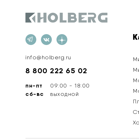
Holberg
К
info@holberg.ru
М
8 800 222 65 02
М
М
пн-пт
09:00 - 18:00
М
сб-вс
выходной
П
С
Х