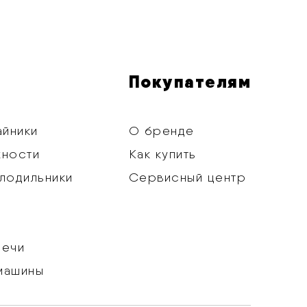
Покупателям
айники
О бренде
хности
Как купить
лодильники
Сервисный центр
печи
машины