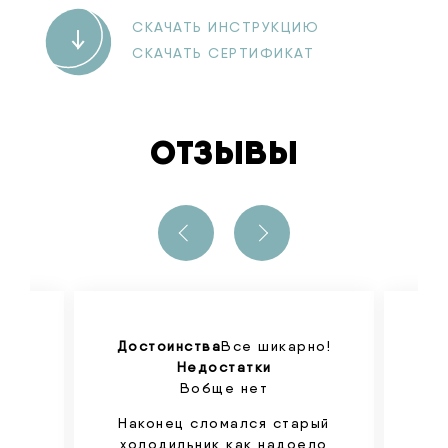
СКАЧАТЬ ИНСТРУКЦИЮ
СКАЧАТЬ СЕРТИФИКАТ
ОТЗЫВЫ
 ,
Достоинства
Все шикарно!
Д
 и
Недостатки
о
и
Вобще нет
Наконец сломался старый
й
холодильник как надоело