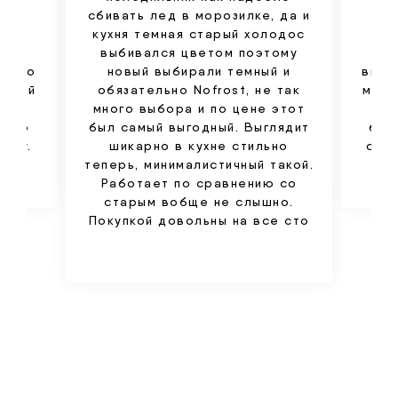
вои
сбивать лед в морозилке, да и
хо
чки
кухня темная старый холодос
вы
сно
выбивался цветом поэтому
оч
о что
новый выбирали темный и
выгл
вощей
обязательно Nofrost, не так
моро
зку
много выбора и по цене этот
за
ожно
был самый выгодный. Выглядит
быс
уру.
шикарно в кухне стильно
отр
теперь, минималистичный такой.
Работает по сравнению со
старым вобще не слышно.
Покупкой довольны на все сто