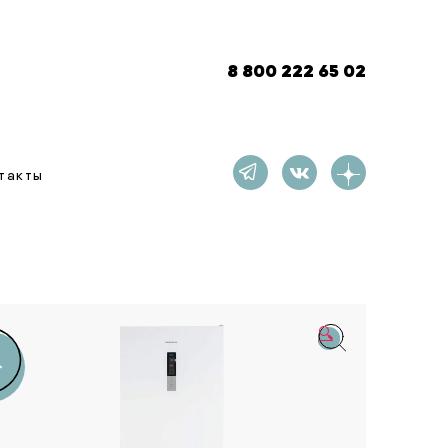
8 800 222 65 02
такты
🔍