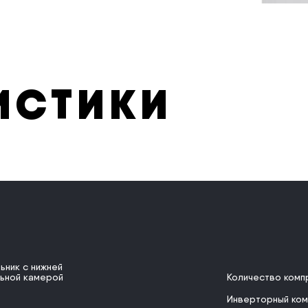
ИСТИКИ
ьник с нижней
ьной камерой
Количество ком
Инверторный ко