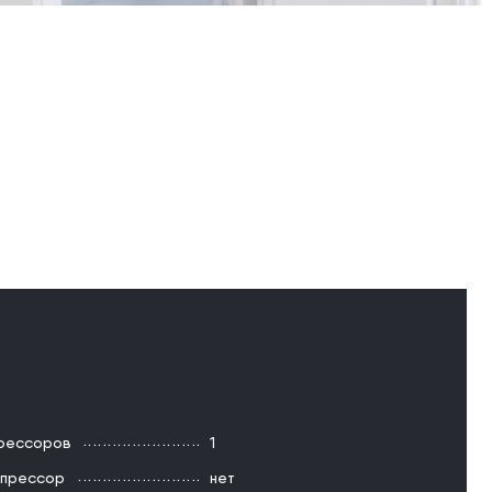
прессоров
1
мпрессор
нет