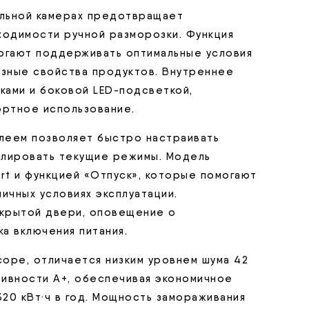
ильной камерах предотвращает
ходимости ручной разморозки. Функция
огают поддерживать оптимальные условия
лезные свойства продуктов. Внутреннее
ками и боковой LED-подсветкой,
ртное использование.
леем позволяет быстро настраивать
олировать текущие режимы. Модель
t и функцией «Отпуск», которые помогают
ичных условиях эксплуатации.
крытой двери, оповещение о
ка включения питания.
оре, отличается низким уровнем шума 42
тивности A+, обеспечивая экономичное
20 кВт·ч в год. Мощность замораживания