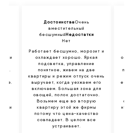
Достоинства
Очень
вместительный
и
бесшумный
Недостатки
Нет
ован
Работает бесшумно, морозит и
Дос
трели
охлаждает хорошо. Яркая
отли
ли,
подсветка, управление
по
было.
понятное, живем на две
пост
но,
квартиры и режим отпуск очень
Вс
зные.
выручает, когда уезжаем его
есть
ычно
включаем. Большая зона для
На 
не
овощей, полок достаточно.
т
ц не
Возьмем еще во вторую
слы
ть ни
квартиру этой же фирмы
нужн
ку.
потому что цена-качество
хо
е
совпадает. В целом все
устраивает.