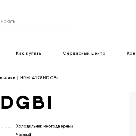
Как купить
Сервисный центр
Кон
льники
| HRM 4178NDGBi
NDGBI
Холодильник многодверный
Черный