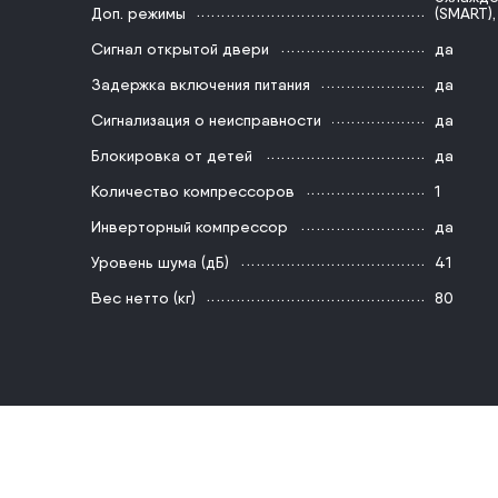
Доп. режимы
(SMART)
Сигнал открытой двери
да
Задержка включения питания
да
Сигнализация о неисправности
да
Блокировка от детей
да
Количество компрессоров
1
Инверторный компрессор
да
Уровень шума (дБ)
41
Вес нетто (кг)
80