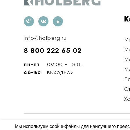
Holberg
К
info@holberg.ru
М
8 800 222 65 02
М
М
пн-пт
09:00 - 18:00
М
сб-вс
выходной
П
С
Х
студия ''КИТ''
Мы используем cookie-файлы для наилучшего предст