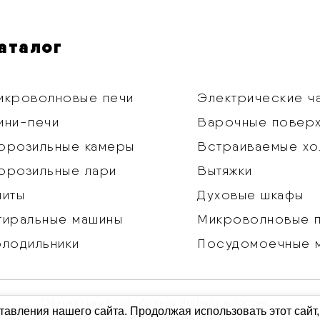
аталог
икроволновые печи
Электрические ч
ини-печи
Варочные повер
орозильные камеры
Встраиваемые хо
орозильные лари
Вытяжки
литы
Духовые шкафы
тиральные машины
Микроволновые 
олодильники
Посудомоечные 
Официальный сайт бренда Holberg в России
авления нашего сайта. Продолжая использовать этот сайт,
Все права защищены