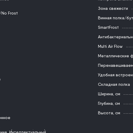
Зона свежести
/No Frost
Винная полка/бу
SmartFrost
Антибактериальн
Multi Air Flow
Металлические ф
Перенавешиваем
Удобная встроен
0
Складная полка
Ширина, см
Глубина, см
Высота, см
онное
й
 замораживание
,
Быстрое
ние
,
Интеллектуальный