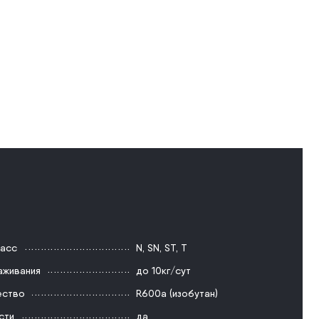
ласс
N
,
SN
,
ST
,
T
аживания
до 10кг/сут
ество
R600a (изобутан)
сти
да