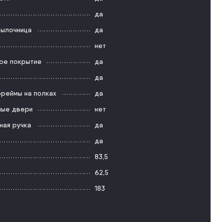
да
тылочница
да
нет
ое покрытие
да
да
реймы на полках
да
ые двери
нет
ная ручка
да
да
83,5
62,5
183