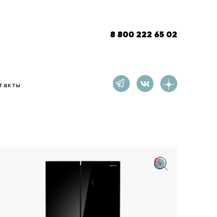
8 800 222 65 02
такты
🔍