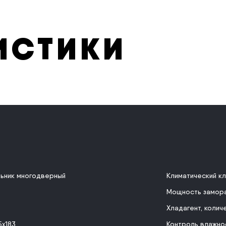
ИСТИКИ
ьник многодверный
Климатический к
Мощность замор
Хладагент, колич
5х183
Контроль влажно