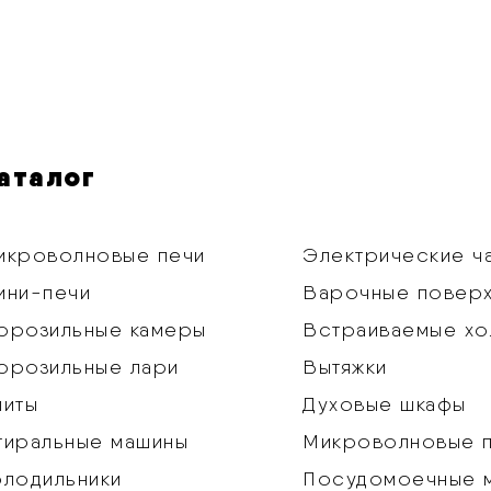
аталог
икроволновые печи
Электрические ч
ини-печи
Варочные повер
орозильные камеры
Встраиваемые хо
орозильные лари
Вытяжки
литы
Духовые шкафы
тиральные машины
Микроволновые 
олодильники
Посудомоечные 