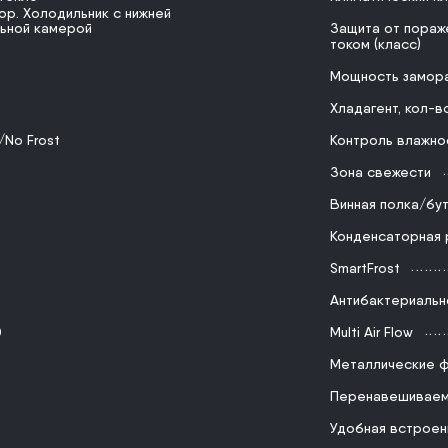
ор. Холодильник с нижней
ьной камерой
Защита от пораж
током (класс)
Мощность замор
Хладагент, кол-в
/No Frost
Контроль влажно
Зона свежести
Винная полка/бу
Конденсаторная 
SmartFrost
Антибактериальн
0
Multi Air Flow
Металлические ф
Перенавешиваем
Удобная встроен