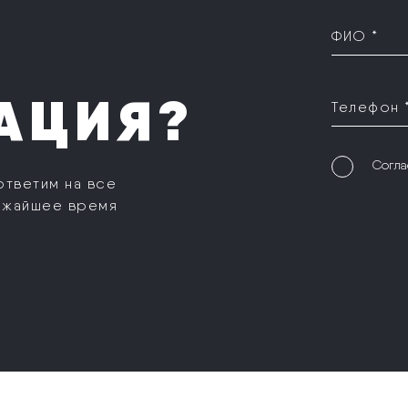
ФИО *
АЦИЯ?
Телефон 
Согла
ответим на все
ижайшее время