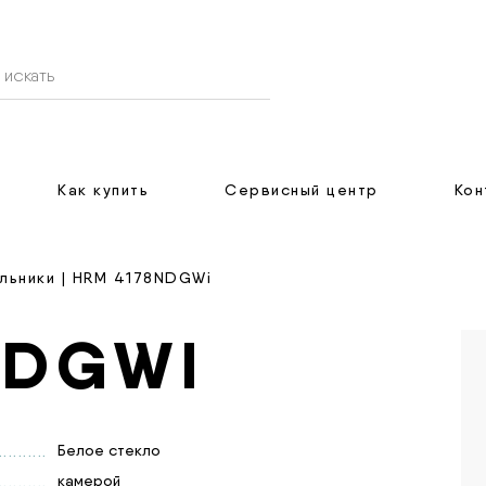
Как купить
Сервисный центр
Кон
льники
| HRM 4178NDGWi
NDGWI
Белое стекло
Мультидор. Холодильник с нижней морозильной
камерой