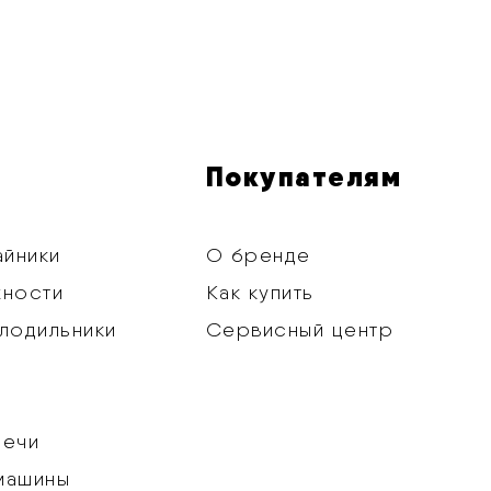
Покупателям
айники
О бренде
хности
Как купить
лодильники
Сервисный центр
печи
машины