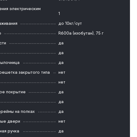
ения электрическим
1
аживания
до 10кг/сут
о
R600a (изобутан), 75 г
сти
да
да
тылочница
да
решетка закрытого типа
нет
нет
ое покрытие
да
да
реймы на полках
да
ые двери
нет
ная ручка
да