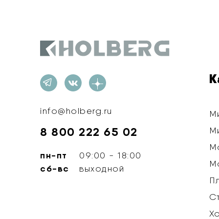
Holberg
К
info@holberg.ru
М
8 800 222 65 02
М
М
пн-пт
09:00 - 18:00
М
сб-вс
выходной
П
С
Х