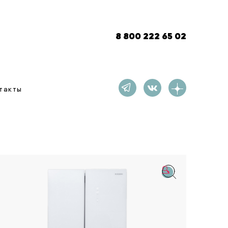
8 800 222 65 02
такты
🔍