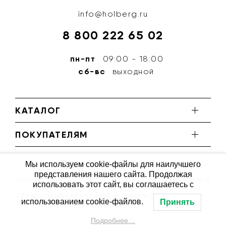
info@holberg.ru
8 800 222 65 02
пн-пт
09:00 - 18:00
сб-вс
выходной
КАТАЛОГ
ПОКУПАТЕЛЯМ
Мы используем cookie-файлы для наилучшего
представления нашего сайта. Продолжая
студия ''КИТ''
© 2026 Holberg
использовать этот сайт, вы соглашаетесь с
Официальный сайт бренда Holberg в России
использованием cookie-файлов.
Принять
Все права защищены
Подробнее…