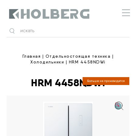
Holberg
Главная
|
Отдельностоящая техника
|
Холодильники
| HRM 4458NDWi
HRM 4458NDWI
Больше не производится
🔍