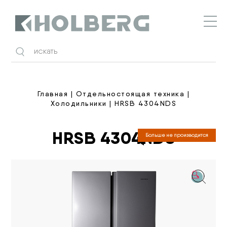
Holberg
Главная
|
Отдельностоящая техника
|
Холодильники
| HRSB 4304NDS
HRSB 4304NDS
Больше не производится
🔍