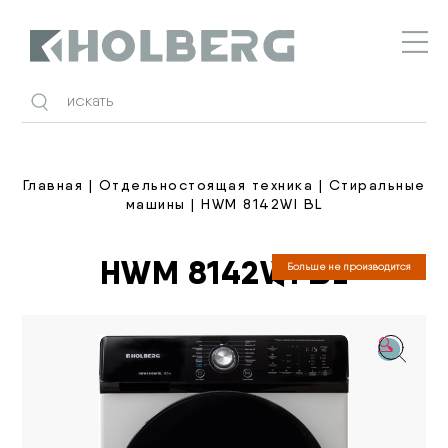
Holberg
Главная
|
Отдельностоящая техника
|
Стиральные
машины
| HWM 8142WI BL
HWM 8142WI BL
Больше не производится
🔍