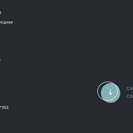
й
иодная
0
СК
СК
*355