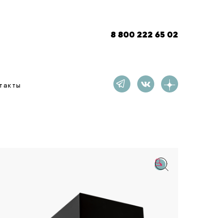
8 800 222 65 02
такты
🔍