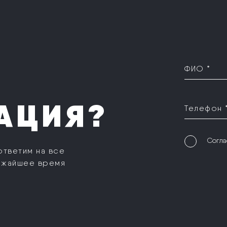
ФИО *
АЦИЯ?
Телефон 
Согла
ответим на все
ижайшее время