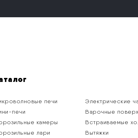
аталог
икроволновые печи
Электрические ч
ини-печи
Варочные повер
орозильные камеры
Встраиваемые хо
орозильные лари
Вытяжки