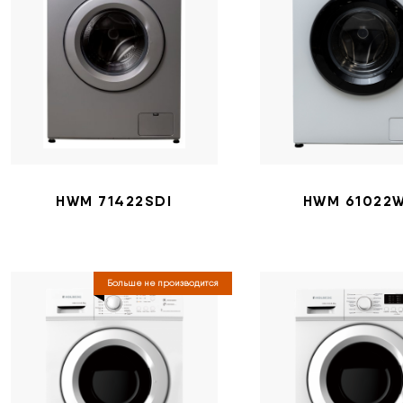
HWM 71422SDI
HWM 61022
Больше не производится