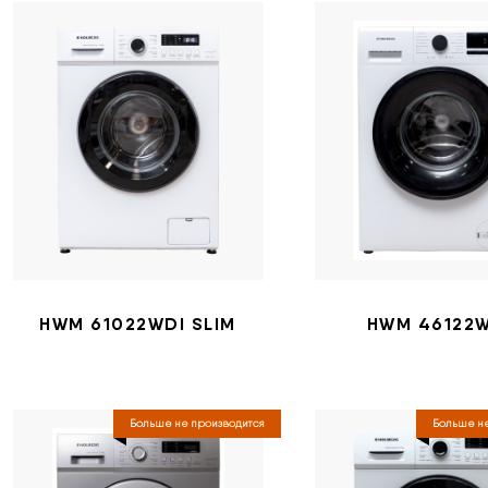
HWM 61022WDI SLIM
HWM 46122
Больше не производится
Больше не