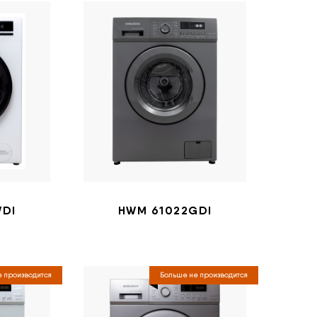
WDI
HWM 61022GDI
 производится
Больше не производится