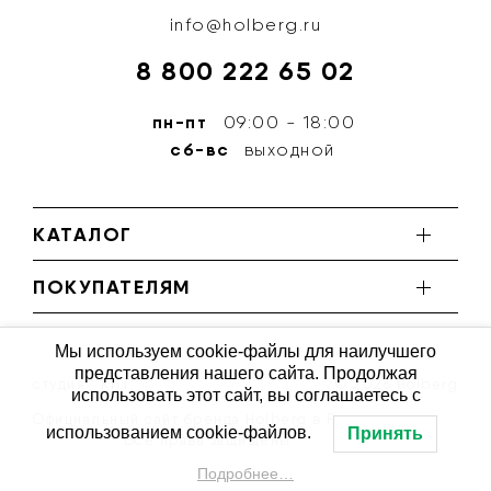
info@holberg.ru
8 800 222 65 02
пн-пт
09:00 - 18:00
сб-вс
выходной
КАТАЛОГ
ПОКУПАТЕЛЯМ
Мы используем cookie-файлы для наилучшего
представления нашего сайта. Продолжая
студия ''КИТ''
© 2026 Holberg
использовать этот сайт, вы соглашаетесь с
Официальный сайт бренда Holberg в России
использованием cookie-файлов.
Принять
Все права защищены
Подробнее…