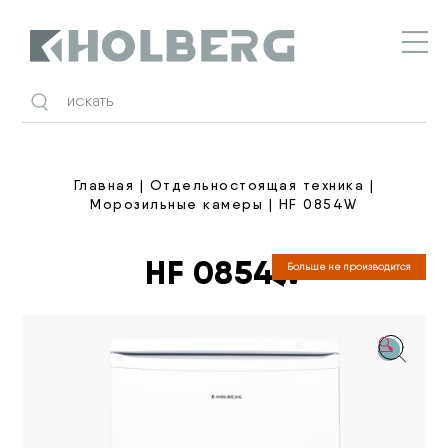
Holberg
Главная
|
Отдельностоящая техника
|
Морозильные камеры
| HF 0854W
HF 0854W
Больше не производится
🔍