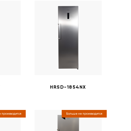
W
HRSD-1854NX
 производится
Больше не производится