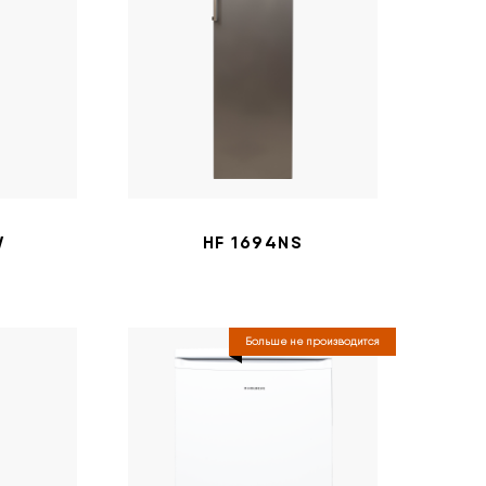
W
HF 1694NS
Больше не производится