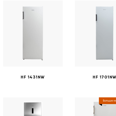
HF 1431NW
HF 1701N
Больше не