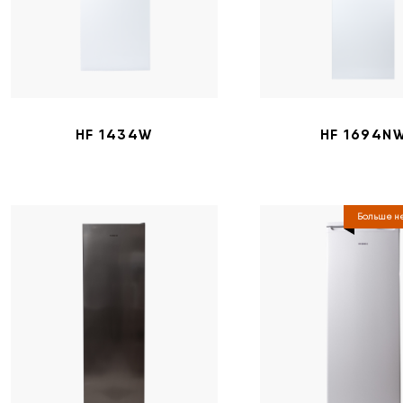
HF 1434W
HF 1694N
Больше не