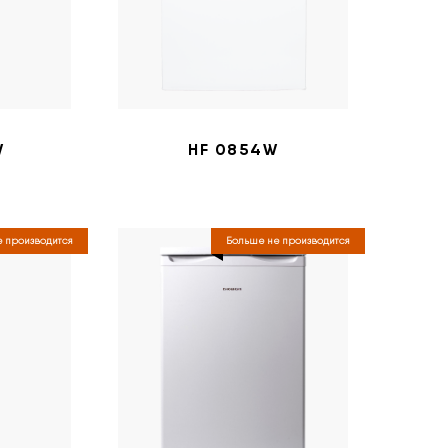
W
HF 0854W
 производится
Больше не производится