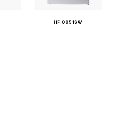
W
HF 0851SW