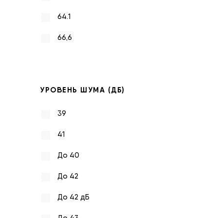
64.1
66,6
УРОВЕНЬ ШУМА (ДБ)
39
41
До 40
До 42
До 42 дБ
До 43