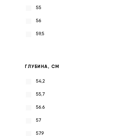
55
56
59,5
ГЛУБИНА, СМ
54,2
55,7
56.6
57
57.9