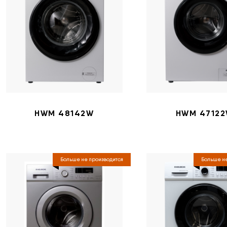
HWM 48142W
HWM 4712
Больше не производится
Больше не