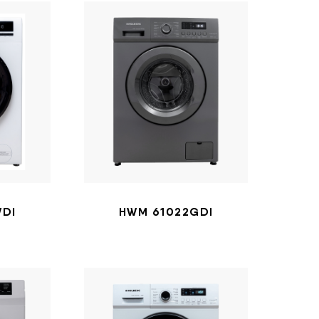
WDI
HWM 61022GDI