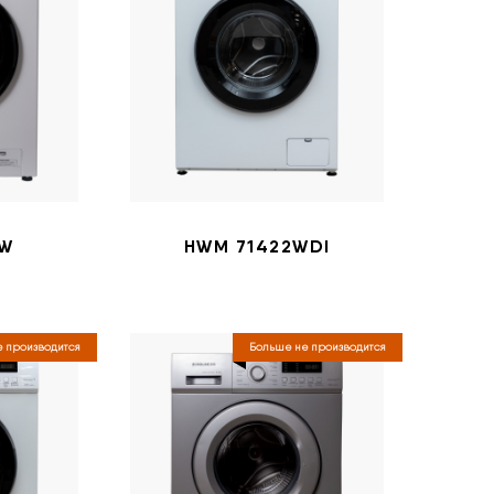
2W
HWM 71422WDI
 производится
Больше не производится