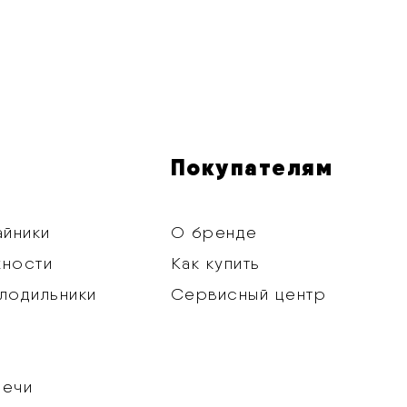
Покупателям
айники
О бренде
хности
Как купить
лодильники
Сервисный центр
печи