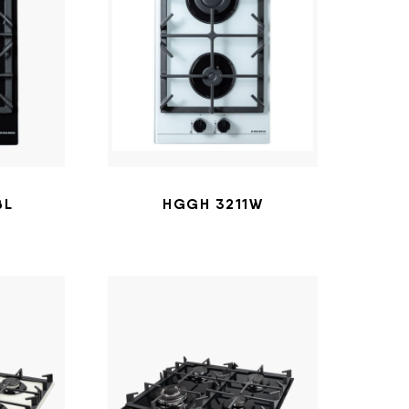
BL
HGGH 3211W