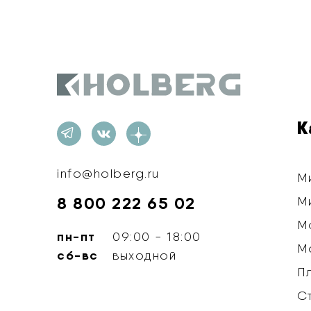
Holberg
К
info@holberg.ru
М
8 800 222 65 02
М
М
пн-пт
09:00 - 18:00
М
сб-вс
выходной
П
С