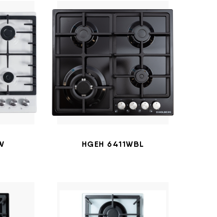
W
HGEH 6411WBL