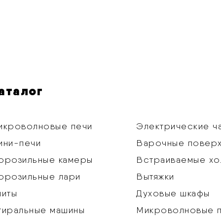
аталог
икроволновые печи
Электрические ч
ини-печи
Варочные повер
орозильные камеры
Встраиваемые хо
орозильные лари
Вытяжки
литы
Духовые шкафы
тиральные машины
Микроволновые 