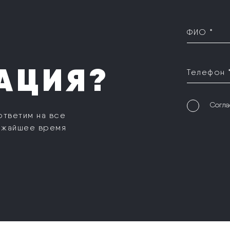
ФИО *
АЦИЯ?
Телефон 
Согла
ответим на все
ижайшее время