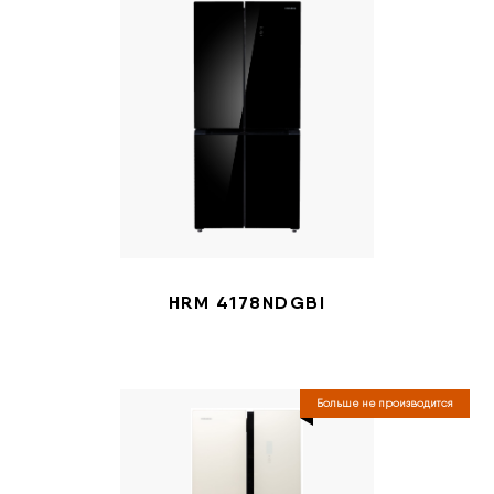
HRM 4178NDGBI
Больше не производится