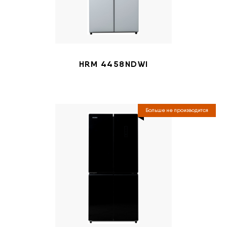
HRM 4458NDWI
Больше не производится