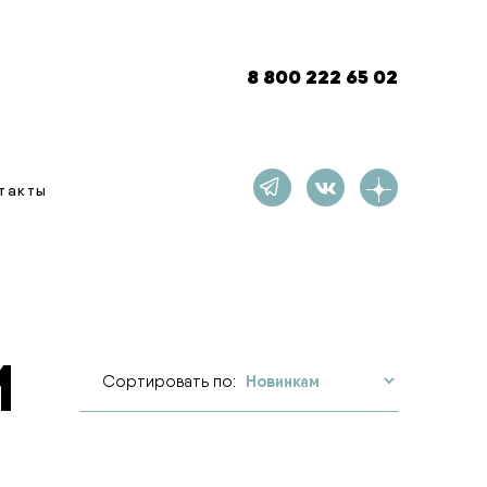
8 800 222 65 02
такты
И
Сортировать по: