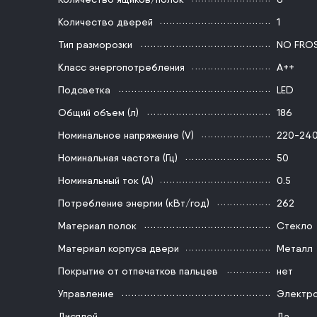
Количество дверей
1
Тип разморозки
NO FRO
Класс энергопотребления
А++
Подсветка
LED
Общий объем (л)
186
Номинальное напряжение (V)
220-24
Номинальная частота (Гц)
50
Номинальный ток (А)
0.5
Потребление энергии (кВт/год)
262
Материал полок
Стекло
Материал корпуса двери
Металл
Покрытие от отпечатков пальцев
нет
Управление
Электр
Дисплей
Да