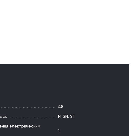
48
ласс
N
,
SN
,
ST
ения электрическим
1