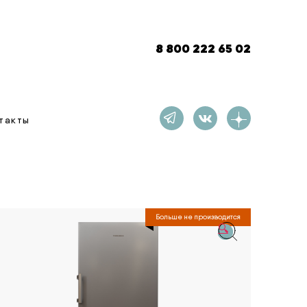
8 800 222 65 02
такты
Больше не производится
🔍