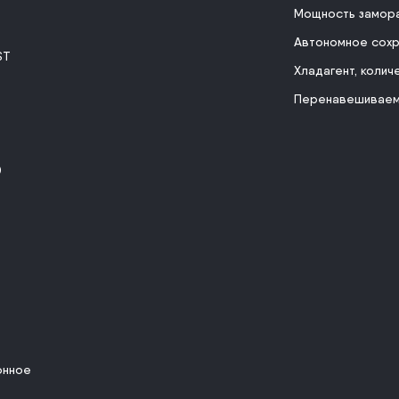
Мощность замор
Автономное сохр
ST
Хладагент, колич
Перенавешиваем
0
онное