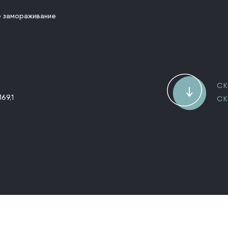
 замораживание
СК
169,1
СК