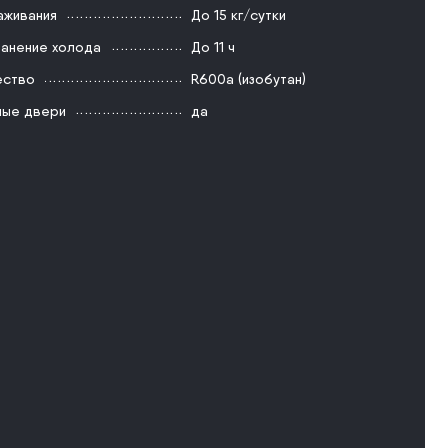
аживания
До 15 кг/сутки
анение холода
До 11 ч
ество
R600a (изобутан)
ые двери
да