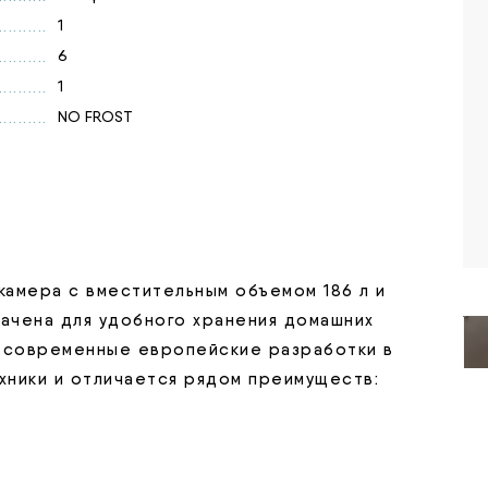
1
6
1
NO FROST
амера с вместительным объемом 186 л и
ачена для удобного хранения домашних
е современные европейские разработки в
хники и отличается рядом преимуществ: