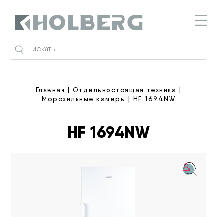
Holberg
Главная
|
Отдельностоящая техника
|
Морозильные камеры
| HF 1694NW
HF 1694NW
🔍