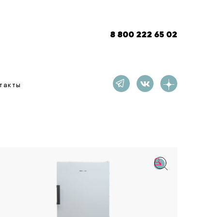
8 800 222 65 02
такты
🔍