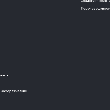
Хладагент, колич
Перенавешиваем
0
онное
 замораживание