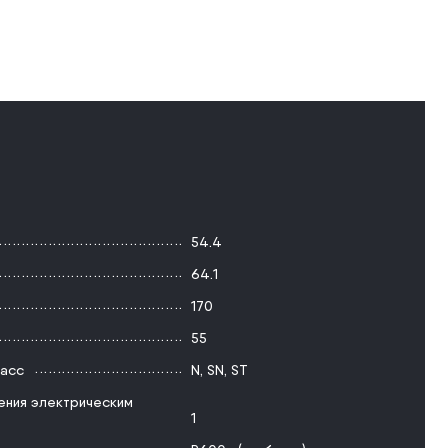
54.4
64.1
170
55
ласс
N
,
SN
,
ST
ения электрическим
1