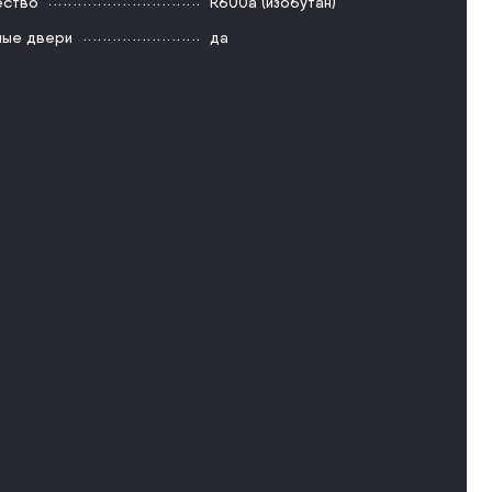
ество
R600a (изобутан)
ые двери
да