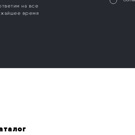
ответим на все
ижайшее время
аталог