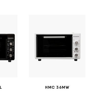
L
HMC 36MW