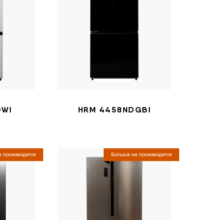
DWI
HRM 4458NDGBI
 производится
Больше не производится