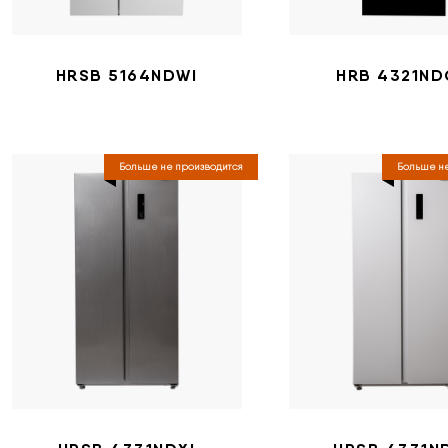
HRSB 5164NDWI
HRB 4321N
Больше не производится
Больше не