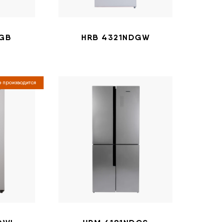
DGB
HRB 4321NDGW
 производится