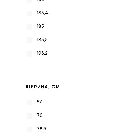
183,4
185
185,5
193.2
ШИРИНА, СМ
54
70
78,5