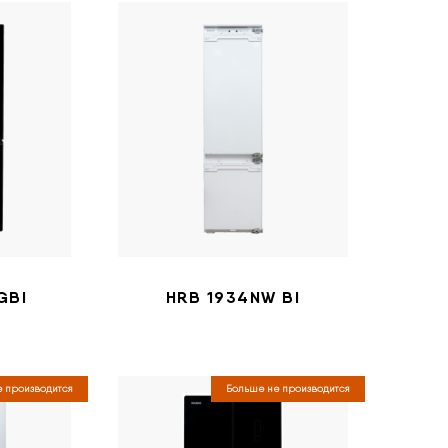
GBI
HRB 1934NW BI
 производится
Больше не производится