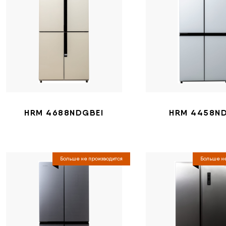
HRM 4688NDGBEI
HRM 4458N
Больше не производится
Больше не