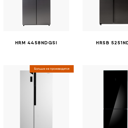
HRM 4458NDGSI
HRSB 5251N
Больше не производится