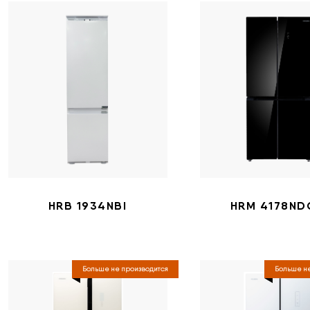
HRB 1934NBI
HRM 4178ND
Больше не производится
Больше не