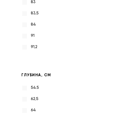
83
83,5
84
91
91,2
ГЛУБИНА, СМ
54.5
62,5
64