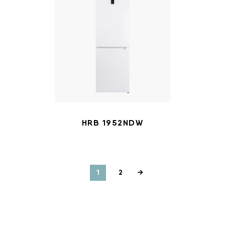
HRB 1952NDW
1
2
→