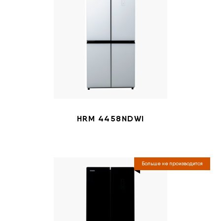
HRM 4458NDWI
Больше не производится