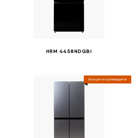
HRM 4458NDGBI
Больше не производится